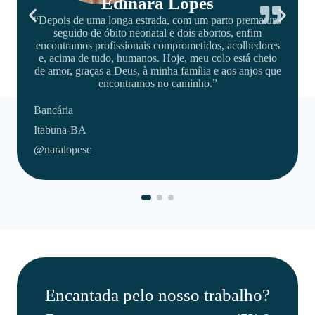
Amanda Julie
uro
“Minha família será eternamente grata ao Dr. Rhuan e
Dra. Dani, costumo dizer que eles são uma dupla de
es
milhões. O Dr. Rhuan acompanhou o final da gestação
io
e tivemos o privilégio dele fazer meu parto. Ele foi
que
excepcional! Nosso pequeno teve uma anóxia ao nascer
e ele fez por nós além do que era sua obrigação.”
Cirurgiã-dentista
Canavieiras-BA
@juliemorais
Encantada pelo nosso trabalho?