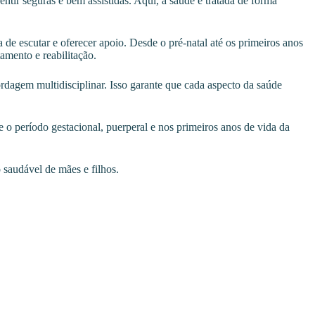
ir seguras e bem assistidas. Aqui, a saúde é tratada de forma
e escutar e oferecer apoio. Desde o pré-natal até os primeiros anos
amento e reabilitação.
ordagem multidisciplinar. Isso garante que cada aspecto da saúde
 o período gestacional, puerperal e nos primeiros anos de vida da
saudável de mães e filhos.