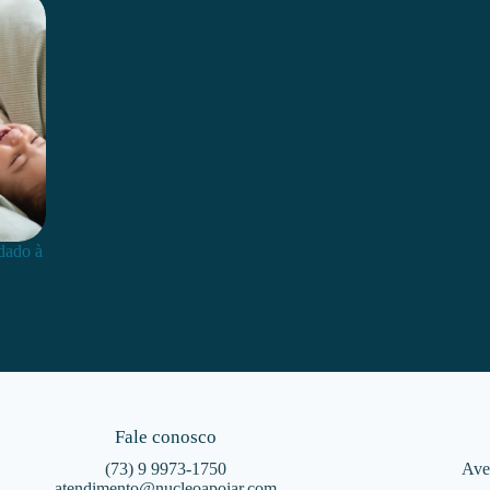
dado à
Fale conosco
(73) 9 9973-1750
Ave
atendimento@nucleoapoiar.com