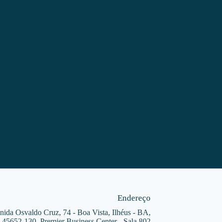
Endereço
nida Osvaldo Cruz, 74 - Boa Vista, Ilhéus - BA,
45652-130, Premier Business Center - Sala 802