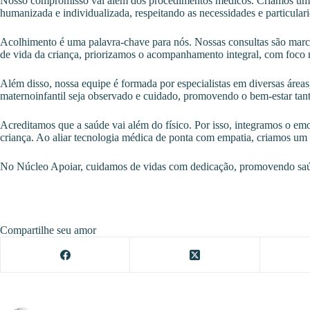
Nosso compromisso vai além dos procedimentos médicos. Criamos um amb
humanizada e individualizada, respeitando as necessidades e particular
Acolhimento é uma palavra-chave para nós. Nossas consultas são marcad
de vida da criança, priorizamos o acompanhamento integral, com foco 
Além disso, nossa equipe é formada por especialistas em diversas áreas,
maternoinfantil seja observado e cuidado, promovendo o bem-estar tan
Acreditamos que a saúde vai além do físico. Por isso, integramos o emo
criança. Ao aliar tecnologia médica de ponta com empatia, criamos um 
No Núcleo Apoiar, cuidamos de vidas com dedicação, promovendo saúd
Compartilhe seu amor