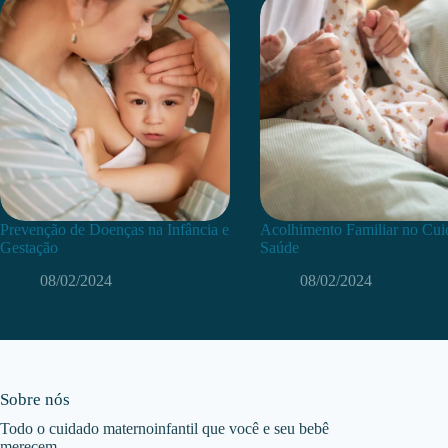
Prevenção de Doenças na Infância e
Acolhimento Familiar no Cui
Gestação
Saúde
08/02/2024
08/02/2024
Sobre nós
Todo o cuidado maternoinfantil que você e seu bebê
merecem