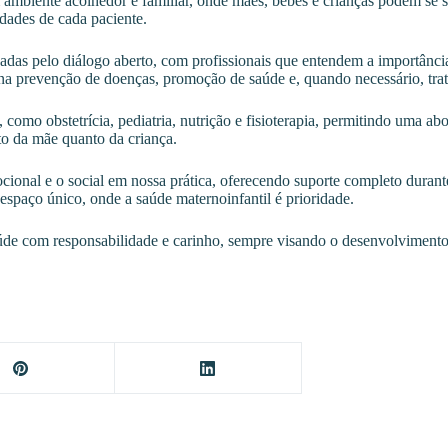
iente acolhedor e familiar, onde mães, bebês e crianças podem se sent
idades de cada paciente.
as pelo diálogo aberto, com profissionais que entendem a importância d
na prevenção de doenças, promoção de saúde e, quando necessário, trat
 como obstetrícia, pediatria, nutrição e fisioterapia, permitindo uma ab
to da mãe quanto da criança.
cional e o social em nossa prática, oferecendo suporte completo durante
espaço único, onde a saúde maternoinfantil é prioridade.
e com responsabilidade e carinho, sempre visando o desenvolvimento 